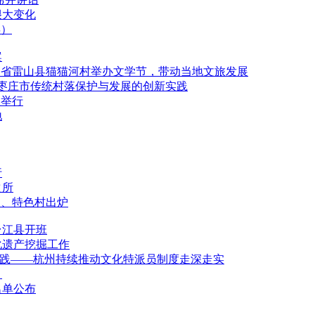
很大变化
年）
案
州省雷山县猫猫河村举办文学节，带动当地文旅发展
省枣庄市传统村落保护与发展的创新实践
义举行
地
行
之所
人、特色村出炉
台江县开班
化遗产挖掘工作
证实践——杭州持续推动文化特派员制度走深走实
！
名单公布