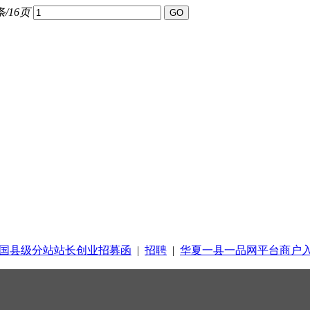
条/16页
国县级分站站长创业招募函
|
招聘
|
华夏一县一品网平台商户