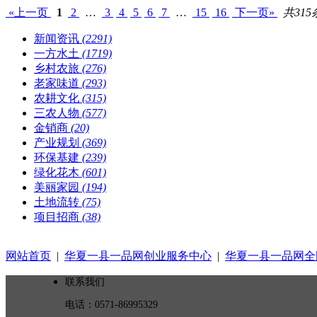
«上一页
1
2
…
3
4
5
6
7
…
15
16
下一页»
共315
新闻资讯
(2291)
一方水土
(1719)
乡村农旅
(276)
老家味道
(293)
农耕文化
(315)
三农人物
(577)
金销商
(20)
产业规划
(369)
环保基建
(239)
绿化花木
(601)
美丽家园
(194)
土地流转
(75)
项目招商
(38)
网站首页
|
华夏一县一品网创业服务中心
|
华夏一县一品网全
联系我们
电话：0571-86995329