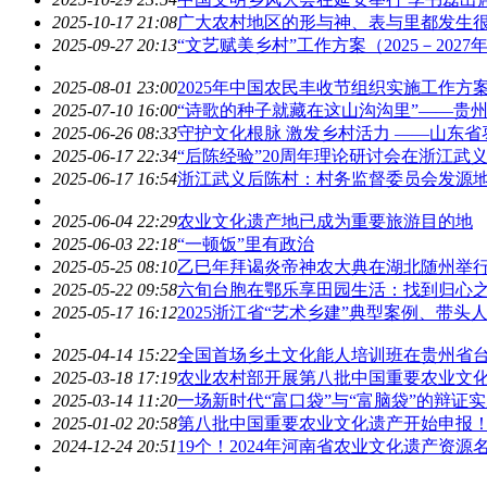
2025-10-17 21:08
广大农村地区的形与神、表与里都发生
2025-09-27 20:13
“文艺赋美乡村”工作方案（2025－2027
2025-08-01 23:00
2025年中国农民丰收节组织实施工作方
2025-07-10 16:00
“诗歌的种子就藏在这山沟沟里”——贵
2025-06-26 08:33
守护文化根脉 激发乡村活力 ——山东
2025-06-17 22:34
“后陈经验”20周年理论研讨会在浙江武
2025-06-17 16:54
浙江武义后陈村：村务监督委员会发源
2025-06-04 22:29
农业文化遗产地已成为重要旅游目的地
2025-06-03 22:18
“一顿饭”里有政治
2025-05-25 08:10
乙巳年拜谒炎帝神农大典在湖北随州举
2025-05-22 09:58
六旬台胞在鄂乐享田园生活：找到归心
2025-05-17 16:12
2025浙江省“艺术乡建”典型案例、带头
2025-04-14 15:22
全国首场乡土文化能人培训班在贵州省
2025-03-18 17:19
农业农村部开展第八批中国重要农业文
2025-03-14 11:20
一场新时代“富口袋”与“富脑袋”的辩
2025-01-02 20:58
第八批中国重要农业文化遗产开始申报
2024-12-24 20:51
19个！2024年河南省农业文化遗产资源