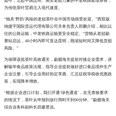
如今，北起中国昆明、南至老挝万象的中老铁路延续茶香，
为传统茶叶贸易注入现代速度。
“独具‘野韵’风味的老挝茶叶在中国市场很受欢迎。”西双版
纳捷宇国际货运代理有限公司关务负责人郑鹏介绍，相比以
往的公路运输，中老铁路运输更安全稳定。“货物从老挝勐
赛站启运，48小时内即可直达昆明，既缩短时间又降低货损
风险。”
为保障该批茶叶高效通关，勐腊海关提前对接企业需求，讲
解输华食品政策法规，指导企业提前做好进口食品境外生产
企业注册，引导企业用好协定享惠、汇总征税等税收优惠政
策，实现降本增效。
“根据企业进口计划，我们开通‘绿色通道’，在无查验要求
的情况下，茶叶从申报到放行用时不到90分钟。”勐腊海关
综合业务科副科长茆建昱说。