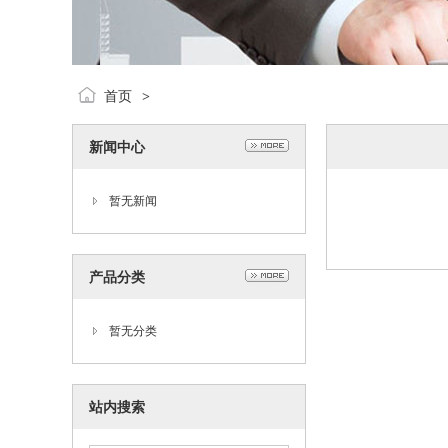
首页
>
新闻中心
暂无新闻
产品分类
暂无分类
站内搜索