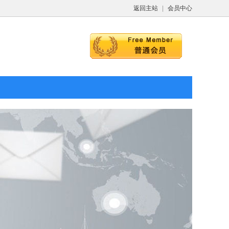
返回主站
|
会员中心