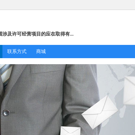
涉及许可经营项目的应在取得有...
联系方式
商城