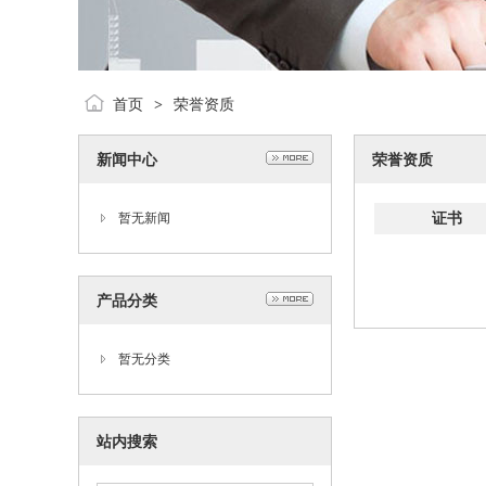
首页
荣誉资质
>
新闻中心
荣誉资质
证书
暂无新闻
产品分类
暂无分类
站内搜索