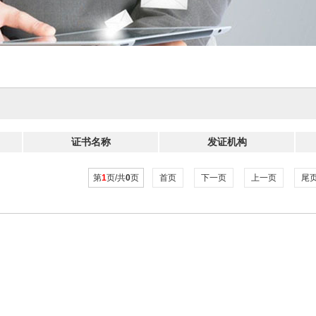
证书名称
发证机构
第
1
页/共
0
页
首页
下一页
上一页
尾